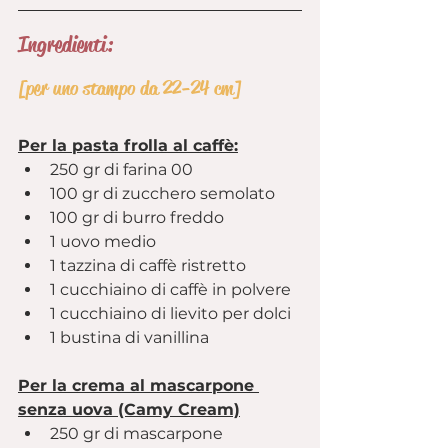
Ingredienti:
[per uno stampo da 22-24 cm]
Per la pasta frolla al caffè:
250 gr di farina 00
100 gr di zucchero semolato
100 gr di burro freddo
1 uovo medio
1 tazzina di caffè ristretto
1 cucchiaino di caffè in polvere
1 cucchiaino di lievito per dolci
1 bustina di vanillina
Per la crema al mascarpone 
senza uova (Camy Cream)
250 gr di mascarpone