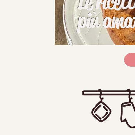
Le ricett
più ama