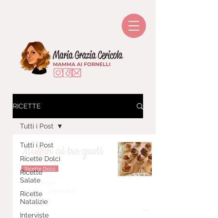
RICETTE
Tutti i Post
Tutti i Post
Muffin ai tre gusti
Ricette Dolci
Ricette Dolci
Ricette
Salate
Maria Grazia
Jan 15
1 min read
Ricette
Natalizie
Interviste