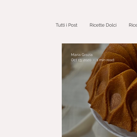
Tutti i Post
Ricette Dolci
Ric
Pane e Lievitati
Pizze e Fo
Maria Grazia
Oct 13, 2020
1 min read