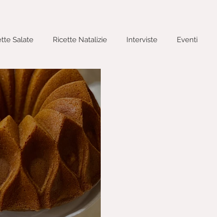
ette Salate
Ricette Natalizie
Interviste
Eventi
cacce
Primi Piatti
Ricette Pasquali