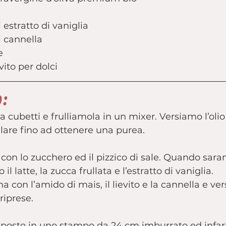
 estratto di vaniglia
i cannella
e
evito per dolci
o:
 cubetti e frulliamola in un mixer. Versiamo l’olio
lare fino ad ottenere una purea.
on lo zucchero ed il pizzico di sale. Quando sara
 latte, la zucca frullata e l’estratto di vaniglia.
a con l’amido di mais, il lievito e la cannella e ve
riprese.
mposto in uno stampo da 24 cm imburrato ed infar