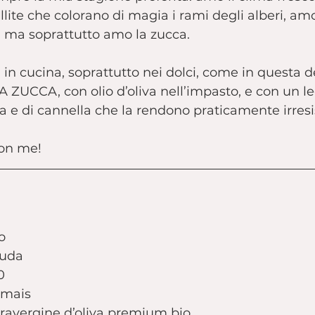
llite che colorano di magia i rami degli alberi, amo 
a, ma soprattutto amo la zucca.
a in cucina, soprattutto nei dolci, come in questa de
UCCA, con olio d’oliva nell’impasto, e con un l
a e di cannella che la rendono praticamente irresis
con me!
o
ruda
0
 mais
travergine d’oliva premium bio