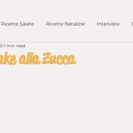
Ricette Salate
Ricette Natalizie
Interviste
20
1 min read
e Lievitati
Pizze e Focacce
Primi Piatti
Rice
ke alla Zucca