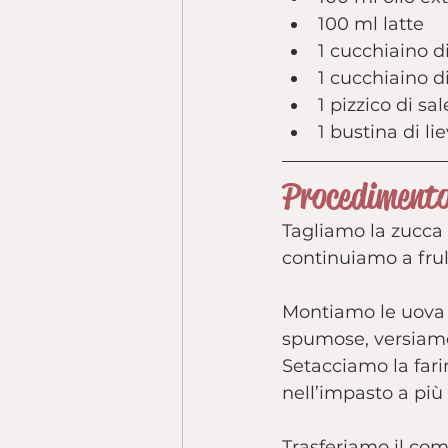
100 ml latte
1 cucchiaino di
1 cucchiaino d
1 pizzico di sal
1 bustina di li
Procediment
Tagliamo la zucca a
continuiamo a frul
Montiamo le uova c
spumose, versiamo il
Setacciamo la farin
nell’impasto a più 
Trasferiamo il co