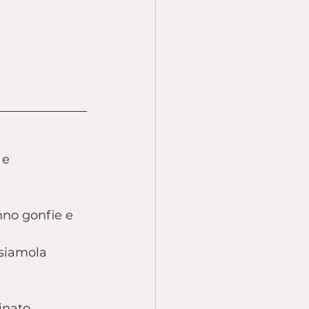
 e 
nno gonfie e 
rsiamola 
inato.