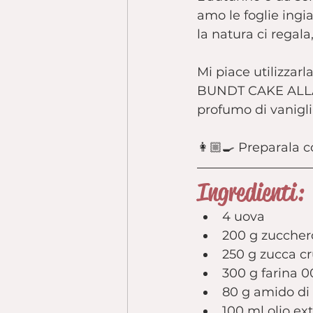
amo le foglie ingia
la natura ci regal
Mi piace utilizzarl
BUNDT CAKE ALLA Z
profumo di vanigli
👩🏼‍🍳 Preparala 
Ingredienti:
4 uova
200 g zuccher
250 g zucca c
300 g farina 0
80 g amido di
100 ml olio ex