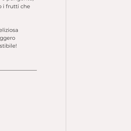
i frutti che 
liziosa 
eggero 
tibile!