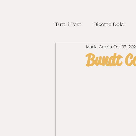
Tutti i Post
Ricette Dolci
Maria Grazia
Oct 13, 20
Preparazioni Base
Pane 
Bundt Ca