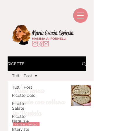
RICETTE
Tutti i Post
Tutti i Post
Pane senza
Ricette Dolci
impasto con cottura
Ricette
Salate
in Pentola
Ricette
Natalizie
Pane e Lievitati
Interviste