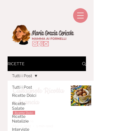
RICETTE
Tutti i Post
Tutti i Post
Castagnole Ricotta
Ricette Dolci
e Arancia
Ricette
Salate
Ricette Dolci
Ricette
Natalizie
Maria Grazia
Mar 2, 2022
1 min read
Interviste