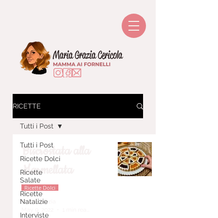
RICETTE
Tutti i Post
Tutti i Post
Biscrostata alla
Ricette Dolci
Marmellata
Ricette
Salate
Ricette Dolci
Ricette
Natalizie
Maria Grazia
May 9, 2022
1 min read
Interviste