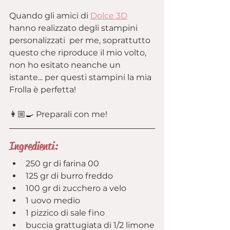
Quando gli amici di 
Dolce 3D
hanno realizzato degli stampini 
personalizzati  per me, soprattutto 
questo che riproduce il mio volto, 
non ho esitato neanche un 
istante... per questi stampini la mia 
Frolla è perfetta!
👩🏼‍🍳 Preparali con me!
Ingredienti:
250 gr di farina 00
125 gr di burro freddo
100 gr di zucchero a velo
1 uovo medio
1 pizzico di sale fino
buccia grattugiata di 1/2 limone