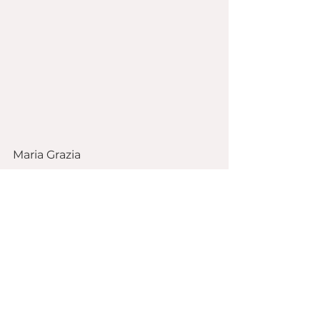
Maria Grazia
Clicca 
qui
 per un altro delizioso 
impasto per i tuoi biscotti!
Ricette Dolci