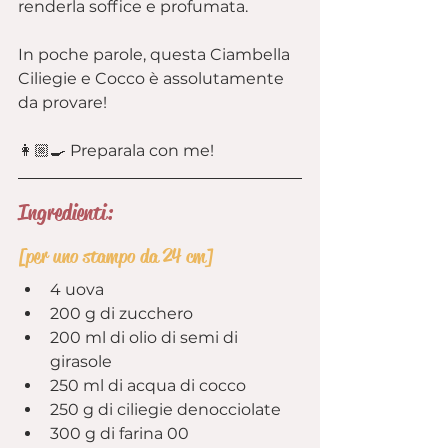
renderla soffice e profumata.
In poche parole, questa Ciambella 
Ciliegie e Cocco è assolutamente 
da provare!
👩🏼‍🍳 Preparala con me!
Ingredienti:
[per uno stampo da 24 cm]
4 uova
200 g di zucchero
200 ml di olio di semi di 
girasole
250 ml di acqua di cocco
250 g di ciliegie denocciolate
300 g di farina 00