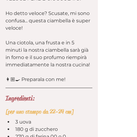
Ho detto veloce? Scusate, mi sono 
confusa... questa ciambella è super 
veloce!
Una ciotola, una frusta e in 5 
minuti la nostra ciambella sarà già 
in forno e il suo profumo riempirà 
immediatamente la nostra cucina!
👩🏼‍🍳 Preparala con me!
Ingredienti:
[per uno stampo da 22-24 cm]
3 uova
180 g di zucchero
270 g di farina 00 o 0