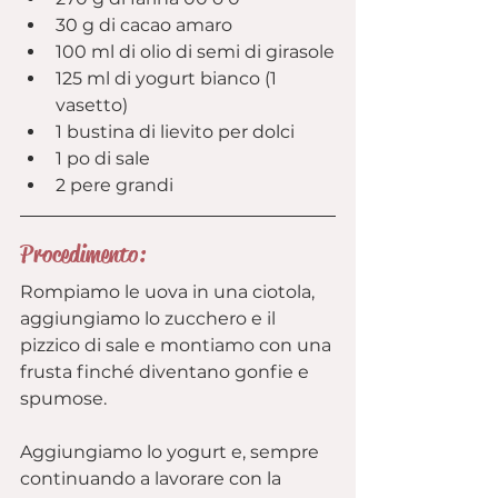
30 g di cacao amaro
100 ml di olio di semi di girasole
125 ml di yogurt bianco (1 
vasetto)
1 bustina di lievito per dolci
1 po di sale
2 pere grandi
Procedimento:
Rompiamo le uova in una ciotola, 
aggiungiamo lo zucchero e il 
pizzico di sale e montiamo con una 
frusta finché diventano gonfie e 
spumose.
Aggiungiamo lo yogurt e, sempre 
continuando a lavorare con la 