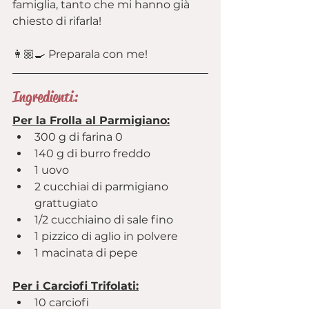
famiglia, tanto che mi hanno già 
chiesto di rifarla!
👩🏼‍🍳 Preparala con me!
Ingredienti:
Per la Frolla al Parmigiano:
300 g di farina 0
140 g di burro freddo
1 uovo
2 cucchiai di parmigiano 
grattugiato
1/2 cucchiaino di sale fino
1 pizzico di aglio in polvere
1 macinata di pepe
Per i Carciofi Trifolati:
10 carciofi