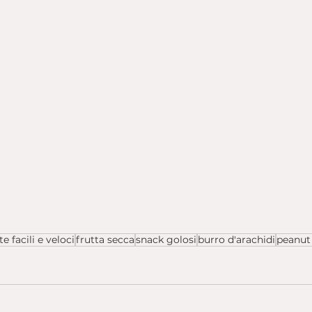
te facili e veloci
frutta secca
snack golosi
burro d'arachidi
peanut