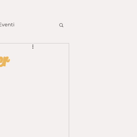
Eventi
tte Pasquali
er