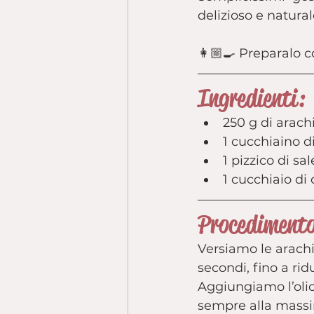
delizioso e natural
👩🏼‍🍳 Preparalo 
Ingredienti:
250 g di arach
1 cucchiaino d
1 pizzico di sal
1 cucchiaio di 
Procediment
Versiamo le arachi
secondi, fino a rid
Aggiungiamo l’olio 
sempre alla massi