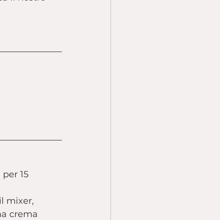
per 15 
l mixer, 
na crema 