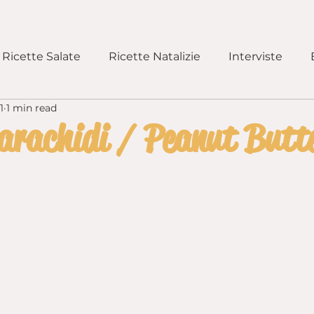
Ricette Salate
Ricette Natalizie
Interviste
1
1 min read
e Lievitati
Pizze e Focacce
Primi Piatti
Rice
arachidi / Peanut Butt