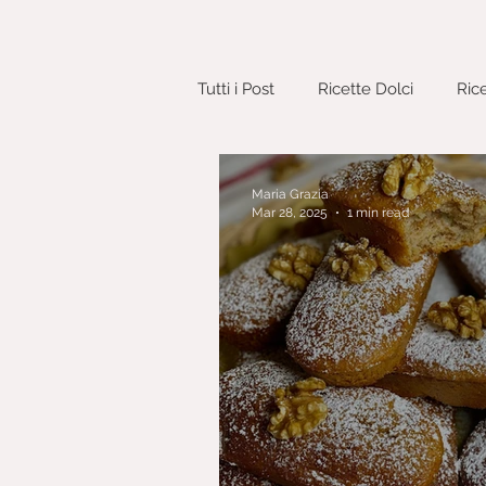
Tutti i Post
Ricette Dolci
Ric
Pane e Lievitati
Pizze e Fo
Maria Grazia
Mar 28, 2025
1 min read