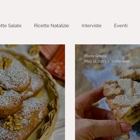
ette Salate
Ricette Natalizie
Interviste
Eventi
cacce
Primi Piatti
Ricette Pasquali
Maria Grazia
May 11, 2023
2 min read