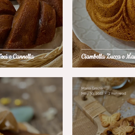
oci e Cannella
Ciambella Zucca e Man
Maria Grazia
May 30, 2022
2 min read