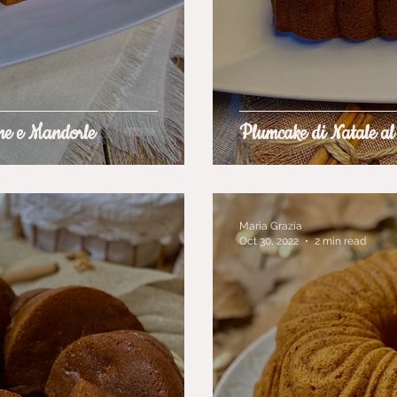
ne e Mandorle
Plumcake di Natale a
Maria Grazia
Oct 30, 2022
2 min read