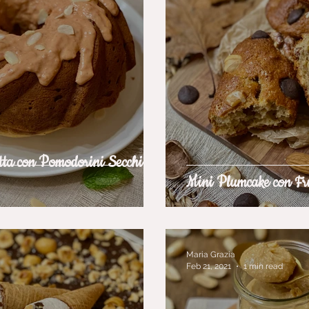
tta con Pomodorini Secchi e
Mini Plumcake con Fru
Maria Grazia
Feb 21, 2021
1 min read