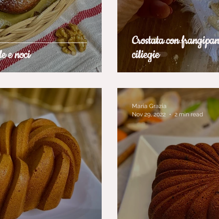
Crostata con frangipan
e e noci
ciliegie
Maria Grazia
Nov 29, 2022
2 min read