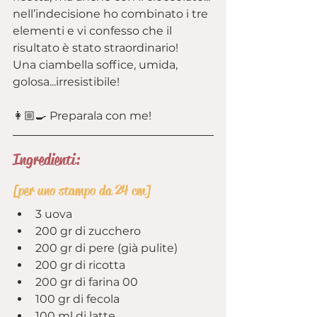
nell’indecisione ho combinato i tre 
elementi e vi confesso che il 
risultato è stato straordinario!
Una ciambella soffice, umida, 
golosa...irresistibile!
👩🏼‍🍳 Preparala con me!
Ingredienti:
[per uno stampo da 24 cm]
3 uova
200 gr di zucchero
200 gr di pere (già pulite)
200 gr di ricotta
200 gr di farina 00
100 gr di fecola
100 ml di latte