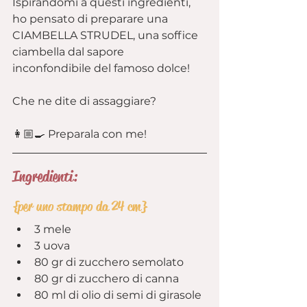
Ispirandomi a questi ingredienti, 
ho pensato di preparare una 
CIAMBELLA STRUDEL, una soffice 
ciambella dal sapore 
inconfondibile del famoso dolce!
Che ne dite di assaggiare?
👩🏼‍🍳 Preparala con me!
Ingredienti:
{per uno stampo da 24 cm}
3 mele
3 uova
80 gr di zucchero semolato
80 gr di zucchero di canna
80 ml di olio di semi di girasole