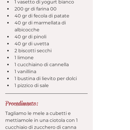
1 vasetto di yogurt bianco
200 gr di farina 00
40 gr di fecola di patate
40 gr di marmellata di 
albicocche
40 gr di pinoli
40 gr di uvetta
2 biscotti secchi
1 limone
1 cucchiaino di cannella
1 vanillina
1 bustina di lievito per dolci
1 pizzico di sale
Procedimento:
Tagliamo le mele a cubetti e 
mettiamole in una ciotola con 1 
cucchiaio di zucchero di canna 