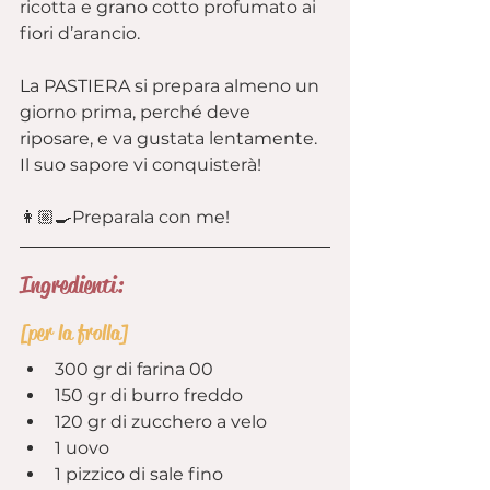
ricotta e grano cotto profumato ai 
fiori d’arancio.
La PASTIERA si prepara almeno un 
giorno prima, perché deve 
riposare, e va gustata lentamente.
Il suo sapore vi conquisterà!
👩🏼‍🍳Preparala con me!
Ingredienti:
[per la frolla]
300 gr di farina 00
150 gr di burro freddo
120 gr di zucchero a velo
1 uovo
1 pizzico di sale fino