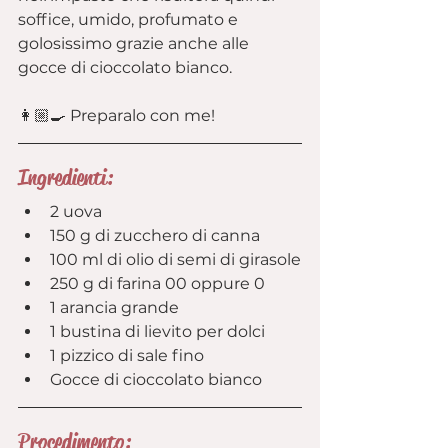
soffice, umido, profumato e 
golosissimo grazie anche alle 
gocce di cioccolato bianco.
👩🏼‍🍳 Preparalo con me!
Ingredienti:
2 uova
150 g di zucchero di canna
100 ml di olio di semi di girasole
250 g di farina 00 oppure 0
1 arancia grande
1 bustina di lievito per dolci
1 pizzico di sale fino
Gocce di cioccolato bianco
Procedimento: