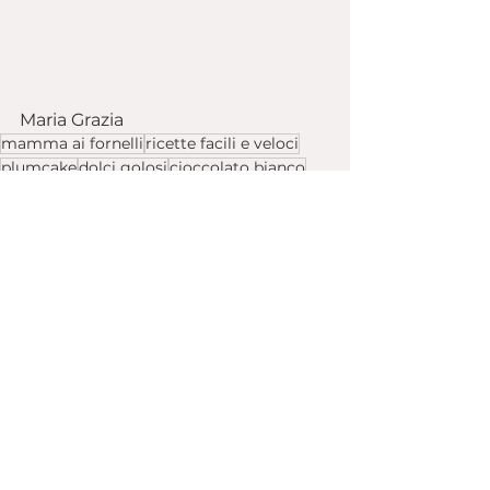
Maria Grazia
mamma ai fornelli
ricette facili e veloci
plumcake
dolci golosi
cioccolato bianco
pan d'arancio
Ricette Dolci
See All
Recent Posts