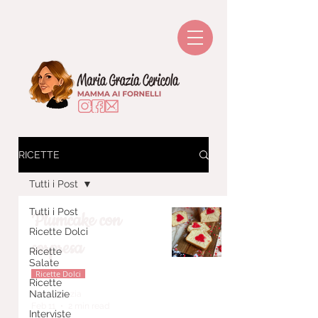
RICETTE
Tutti i Post
Tutti i Post
Plumcake con
Ricette Dolci
sorpresa
Ricette
Salate
Ricette Dolci
Ricette
Natalizie
Maria Grazia
Feb 11
2 min read
Interviste