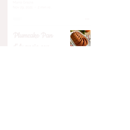
Maria Grazia
Nov 29, 2021
2 min read
Plumcake Pan
d'Arancio con
Gocce di Cioccolato
Bianco
Ricette Dolci
Maria Grazia
Mar 26, 2021
1 min read
Plumcake al