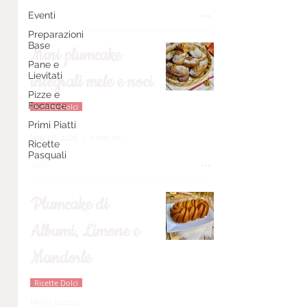
Eventi
Preparazioni
Base
Mini plumcake
Pane e
Lievitati
integrali mele e noci
Pizze e
Focacce
Ricette Dolci
Primi Piatti
Maria Grazia
Mar 28, 2025
1 min read
Ricette
Pasquali
Plumcake di
Albumi, Limone e
Mandorle
Ricette Dolci
Maria Grazia