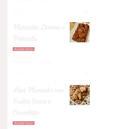
Plumcake Limone e
Pistacchi
Ricette Dolci
Maria Grazia
Mar 22, 2022
1 min read
Mini Plumcake con
Frutta Secca e
Cioccolato
Ricette Dolci