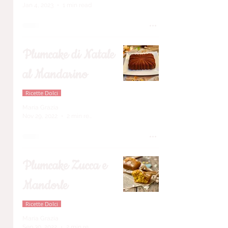
Jan 4, 2023
1 min read
Plumcake di Natale
al Mandarino
Ricette Dolci
Maria Grazia
Nov 29, 2022
2 min read
Plumcake Zucca e
Mandorle
Ricette Dolci
Maria Grazia
Sep 30, 2022
2 min read